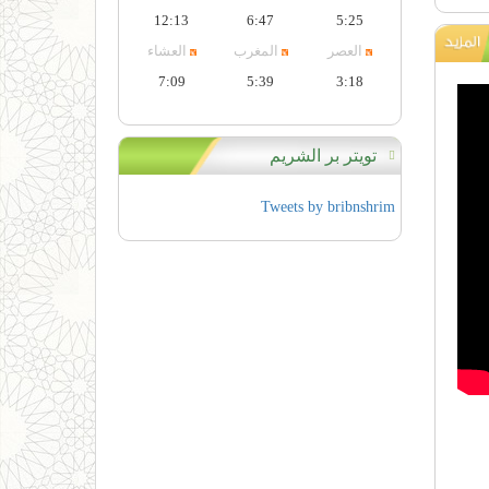
12:13
6:47
5:25
العصر
المغرب
العشاء
7:09
5:39
3:18
تويتر بر الشريم
Tweets by bribnshrim