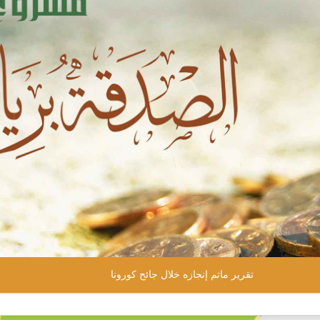
التقرير السنوي لجمعية البر الخيرية بابن شريم للعام 201م